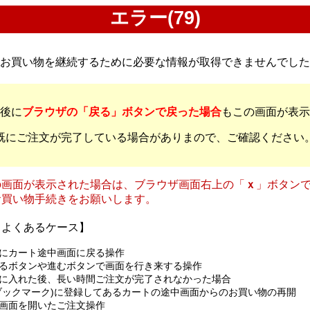
エラー(79)
️お買い物を継続するために必要な情報が取得できませんでし
後に
ブラウザの「戻る」ボタンで戻った場合
もこの画面が表示
既にご注文が完了している場合がありまので、ご確認ください
の画面が表示された場合は、ブラウザ画面右上の「
ｘ
」ボタン
お買い物手続きをお願いします。
るよくあるケース】
にカート途中画面に戻る操作
るボタンや進むボタンで画面を行き来する操作
に入れた後、長い時間ご注文が完了されなかった場合
ブックマーク)に登録してあるカートの途中画面からのお買い物の再開
画面を開いたご注文操作